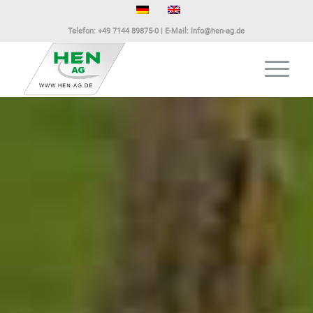
Telefon:
+49 7144 89875-0
| E-Mail:
info@hen-ag.de