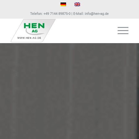
Telefon:
+49 7144 89875-0
| E-Mail:
info@hen-ag.de