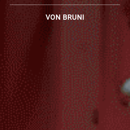
VON BRUNI