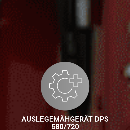
AUSLEGEMÄHGERÄT DPS
580/720