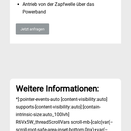
Antrieb von der Zapfwelle über das
Powerband
Jetzt anfragen
Weitere Informationen:
*]:pointer-events-auto [content-visibility:auto]
supports-[content-visibility:auto]:[contain-
intrinsic-size:auto_100lvh]
R6Vx5W_threadScrollVars scroll-mb-[calc(var(–
scroll-root-safe-area-inset-bottom,0px)+var(–