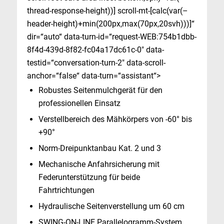
thread-response-height))] scroll-mt-[calc(var(–
header-height)+min(200px,max(70px,20svh)))]“
dir=“auto“ data-turn-id=“request-WEB:754b1dbb-
8f4d-439d-8f82-fc04a17dc61c-0″ data-
testid=“conversation-turn-2″ data-scroll-
anchor=“false“ data-turn=“assistant“>
Robustes Seitenmulchgerät für den
professionellen Einsatz
Verstellbereich des Mähkörpers von -60° bis
+90°
Norm-Dreipunktanbau Kat. 2 und 3
Mechanische Anfahrsicherung mit
Federunterstützung für beide
Fahrtrichtungen
Hydraulische Seitenverstellung um 60 cm
SWING-ON-LINE Parallelogramm-System