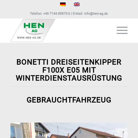
Telefon:
+49 7144 89875-0
| E-Mail:
info@hen-ag.de
BONETTI DREISEITENKIPPER
F100X E05 MIT
WINTERDIENSTAUSRÜSTUNG
GEBRAUCHTFAHRZEUG