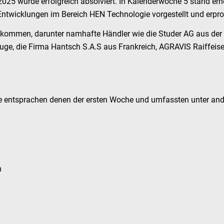
25 wurde erfolgreich absolviert. In Kalenderwoche 5 stand ern
Entwicklungen im Bereich HEN Technologie vorgestellt und erpro
llkommen, darunter namhafte Händler wie die Studer AG aus de
ge, die Firma Hantsch S.A.S aus Frankreich, AGRAVIS Raiffeise
 entsprachen denen der ersten Woche und umfassten unter an
n