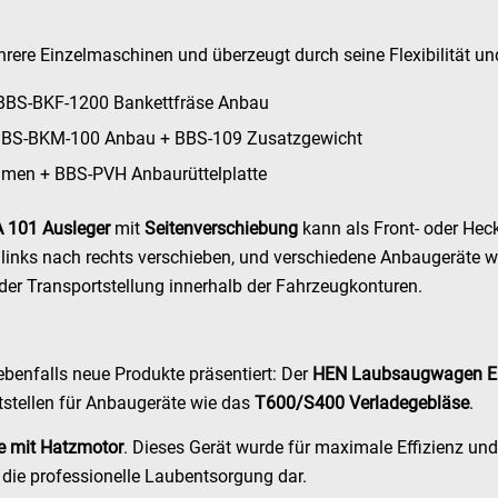
e Einzelmaschinen und überzeugt durch seine Flexibilität und 
 BBS-BKF-1200 Bankettfräse Anbau
 BBS-BKM-100 Anbau + BBS-109 Zusatzgewicht
hmen + BBS-PVH Anbaurüttelplatte
 101 Ausleger
mit
Seitenverschiebung
kann als Front- oder He
on links nach rechts verschieben, und verschiedene Anbaugeräte w
 der Transportstellung innerhalb der Fahrzeugkonturen.
enfalls neue Produkte präsentiert: Der
HEN Laubsaugwagen E
ittstellen für Anbaugeräte wie das
T600/S400 Verladegebläse
.
e mit Hatzmotor
. Dieses Gerät wurde für maximale Effizienz un
r die professionelle Laubentsorgung dar.