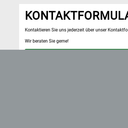
KONTAKTFORMUL
Kontaktieren Sie uns jederzeit über unser Kontakt
Wir beraten Sie gerne!
Sie sehen gerade einen Platzhalterinhalt von
Google 
klicken Sie auf den Button unten. Bitte beachten Sie
Inhalt
Weitere 
'
Firma, Stadt, Gemeinde