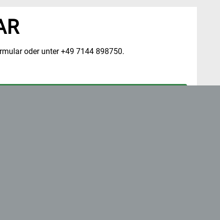
AR
formular oder unter +49 7144 898750.
reCaptcha v3
. Um auf den eigentlichen Inhalt zuzugreifen,
, dass dabei Daten an Drittanbieter weitergegeben werden.
 entsperren
Informationen
'