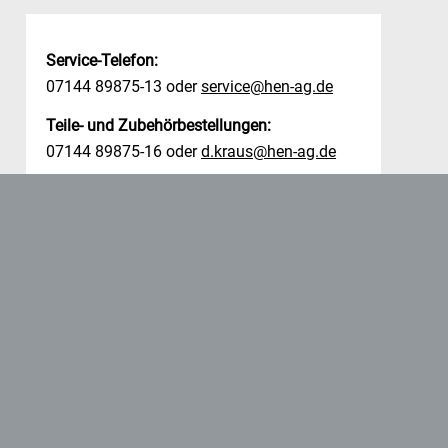
Service-Telefon:
07144 89875-13 oder
service@hen-ag.de
Teile- und Zubehörbestellungen:
07144 89875-16 oder
d.kraus@hen-ag.de
Dokumentationen/Downloads
Winternotdienst-Telefon:
0177 1669672
ACHTUNG: Die Rufbereitschaft des
Notdiensttelefons ist zwischen 16:00 und
07:00 Uhr verfügbar.
Außerhalb der oben genannten Uhrzeiten
wird das Telefon NICHT betreut.