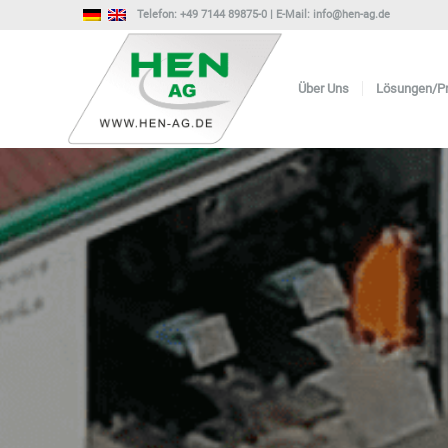
Telefon:
+49 7144 89875-0
| E-Mail:
info@hen-ag.de
Über Uns
Lösungen/P